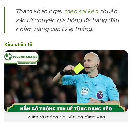
Tham khảo ngay
mẹo soi kèo
chuẩn
xác từ chuyên gia bóng đá hàng đầu
nhằm nâng cao tỷ lệ thắng.
Kèo chẵn lẻ
Nắm rõ thông tin về từng dạng kèo