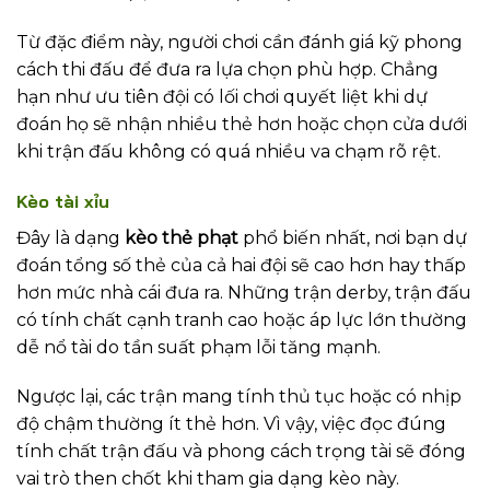
Từ đặc điểm này, người chơi cần đánh giá kỹ phong
cách thi đấu để đưa ra lựa chọn phù hợp. Chẳng
hạn như ưu tiên đội có lối chơi quyết liệt khi dự
đoán họ sẽ nhận nhiều thẻ hơn hoặc chọn cửa dưới
khi trận đấu không có quá nhiều va chạm rõ rệt.
Kèo tài xỉu
Đây là dạng
kèo thẻ phạt
phổ biến nhất, nơi bạn dự
đoán tổng số thẻ của cả hai đội sẽ cao hơn hay thấp
hơn mức nhà cái đưa ra. Những trận derby, trận đấu
có tính chất cạnh tranh cao hoặc áp lực lớn thường
dễ nổ tài do tần suất phạm lỗi tăng mạnh.
Ngược lại, các trận mang tính thủ tục hoặc có nhịp
độ chậm thường ít thẻ hơn. Vì vậy, việc đọc đúng
tính chất trận đấu và phong cách trọng tài sẽ đóng
vai trò then chốt khi tham gia dạng kèo này.