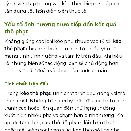
tỷ số. Việc tập trung vào kèo theo hiệp sẽ giúp bạn
tận dụng tốt hơn diễn biến thực tế.
Yếu tố ảnh hưởng trực tiếp đến kết quả
thẻ phạt
Không giống các loại kèo phụ thuộc vào tỷ số,
kèo
thẻ phạt
chịu ảnh hưởng mạnh từ nhiều yếu tố
mang tính tình huống và tâm lý trận đấu. Khi hiểu
rõ những biến số tác động, bạn sẽ chủ động hơn
trong việc dự đoán và chọn cửa cược chuẩn.
Tính chất trận đấu
Trong
kèo thẻ phạt
, tính chất trận đấu đóng vai trò
then chốt. Những trận derby, trận đấu có tính cạnh
tranh cao hoặc liên quan đến thứ hạng thường
xuất hiện nhiều pha va chạm hơn bình thường. Khi
áp lực tăng lên, cầu thủ dễ phạm lỗi chiến thuật
hoặc mất kiểm soát cảm xúc, kéo theo số thẻ phạt