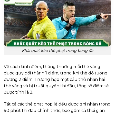
Khái quát kèo thẻ phạt trong bóng đá
Về cách tính điểm, thông thường mỗi thẻ vàng
được quy đổi thành 1 điểm, trong khi thẻ đỏ tương
đương 2 điểm. Trường hợp một cầu thủ nhận hai
thẻ vàng và bị truất quyền thi đấu, tổng số điểm sẽ
được tính là 3.
Tất cả các thẻ phạt hợp lệ đều được ghi nhận trong
90 phút thi đấu chính thức, bao gồm cả thời gian