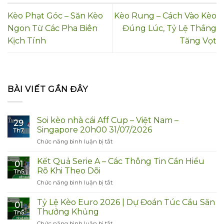
Kèo Phạt Góc – Săn Kèo
Kèo Rung – Cách Vào Kèo
Ngon Từ Các Pha Biên
Đúng Lúc, Tỷ Lệ Thắng
Kịch Tính
Tăng Vọt
BÀI VIẾT GẦN ĐÂY
Soi kèo nhà cái Aff Cup – Việt Nam –
29
Singapore 20h00 31/07/2026
Th7
Chức năng bình luận bị tắt
ở
Soi
kèo
Kết Quả Serie A – Các Thông Tin Cần Hiểu
01
nhà
Rõ Khi Theo Dõi
Th5
cái
Chức năng bình luận bị tắt
ở
Aff
Kết
Cup
Quả
Tỷ Lệ Kèo Euro 2026 | Dự Đoán Túc Cầu Săn
–
01
Serie
Việt
Thưởng Khủng
Th5
A
Nam
Chức năng bình luận bị tắt
ở