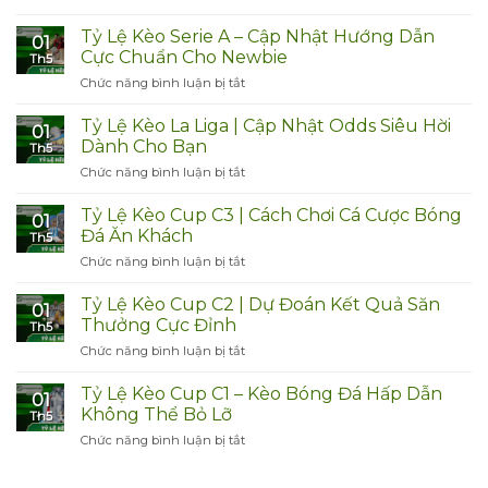
Cầu
Tỷ
|
Săn
Lệ
Tỷ Lệ Kèo Serie A – Cập Nhật Hướng Dẫn
Cập
Thưởng
01
Kèo
Nhật
Cực Chuẩn Cho Newbie
Khủng
Th5
Bundesliga
Nhanh
Chức năng bình luận bị tắt
ở
|
Hình
Tỷ
Cập
Thức
Lệ
Tỷ Lệ Kèo La Liga | Cập Nhật Odds Siêu Hời
Nhật
Cá
01
Kèo
Chuẩn
Dành Cho Bạn
Độ
Th5
Serie
Xác
Túc
Chức năng bình luận bị tắt
ở
A
Từng
Cầu
Tỷ
–
Trận
Lệ
Tỷ Lệ Kèo Cup C3 | Cách Chơi Cá Cược Bóng
Cập
Cầu
01
Kèo
Nhật
Đá Ăn Khách
Th5
La
Hướng
Chức năng bình luận bị tắt
ở
Liga
Dẫn
Tỷ
|
Cực
Lệ
Tỷ Lệ Kèo Cup C2 | Dự Đoán Kết Quả Săn
Cập
Chuẩn
01
Kèo
Nhật
Thưởng Cực Đỉnh
Cho
Th5
Cup
Odds
Newbie
Chức năng bình luận bị tắt
ở
C3
Siêu
Tỷ
|
Hời
Lệ
Tỷ Lệ Kèo Cup C1 – Kèo Bóng Đá Hấp Dẫn
Cách
Dành
01
Kèo
Chơi
Không Thể Bỏ Lỡ
Cho
Th5
Cup
Cá
Bạn
Chức năng bình luận bị tắt
ở
C2
Cược
Tỷ
|
Bóng
Lệ
Dự
Đá