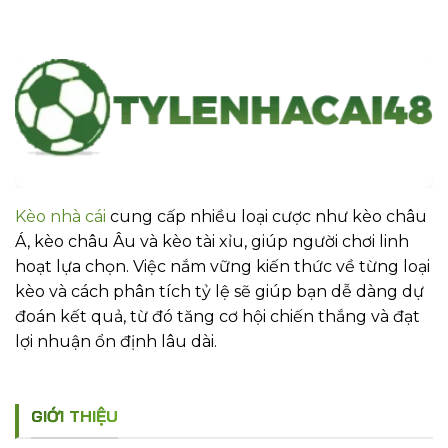
Kèo
Đoán
Ăn
Cup
Kết
Khách
C1
Quả
–
Săn
Kèo
Thưởng
Bóng
Cực
Đá
Đỉnh
Hấp
Dẫn
Không
Thể
Bỏ
Lỡ
Kèo nhà cái
cung cấp nhiều loại cược như kèo châu
Á, kèo châu Âu và kèo tài xỉu, giúp người chơi linh
hoạt lựa chọn. Việc nắm vững kiến thức về từng loại
kèo và cách phân tích tỷ lệ sẽ giúp bạn dễ dàng dự
đoán kết quả, từ đó tăng cơ hội chiến thắng và đạt
lợi nhuận ổn định lâu dài.
GIỚI THIỆU