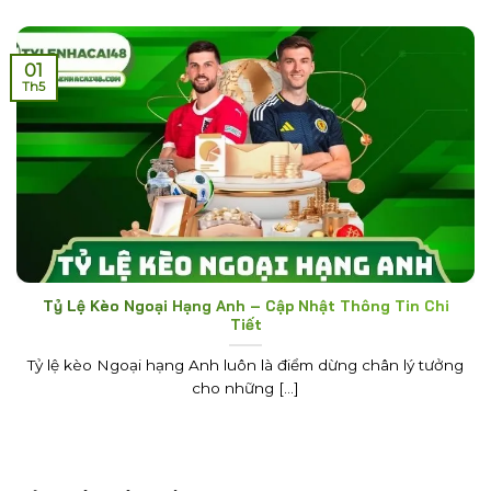
01
Th5
Tỷ Lệ Kèo Ngoại Hạng Anh – Cập Nhật Thông Tin Chi
Tiết
Tỷ lệ kèo Ngoại hạng Anh luôn là điểm dừng chân lý tưởng
cho những [...]