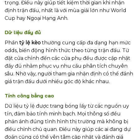
trọng. Điều này giúp tiết kiệm thời gian khi nhận
định trận đấu, nhất là với mùa giải lớn như World
Cup hay Ngoại Hạng Anh.
Dữ liệu đầy đủ
Phần
tỷ lệ kèo
thường cung cấp đa dạng hạn mức
odds, biến động hình thức theo từng trận đấu. Từ
đặt cửa chính đến các cửa phụ đều được cập nhật
đầy đủ nhằm phục vụ nhu cầu phân tích chuyên
sâu. Nhờ vậy, người tham gia nhận định có thể đánh
giá trận đấu dưới nhiều góc độ khác nhau.
Tính công bằng cao
Dữ liệu tỷ lệ được trang bóng lấy từ các nguồn uy
tín, đảm bảo tính minh bạch. Mọi thông số đều
phản ánh đúng tình hình thị trường mà không bị
điều chỉnh chủ quan. Điều này giúp các ai đang dự
đoán cũng có thể yên tâm cập nhật và đánh giá