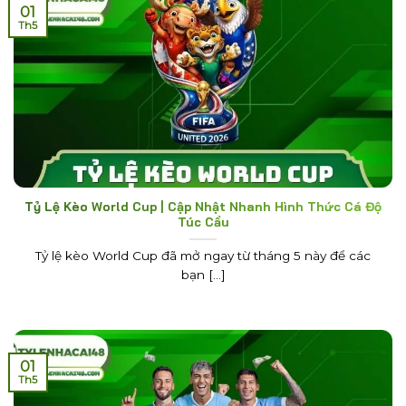
01
Th5
Tỷ Lệ Kèo World Cup | Cập Nhật Nhanh Hình Thức Cá Độ
Túc Cầu
Tỷ lệ kèo World Cup đã mở ngay từ tháng 5 này để các
bạn [...]
01
Th5