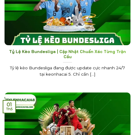
Tỷ Lệ Kèo Bundesliga | Cập Nhật Chuẩn Xác Từng Trận
Cầu
Tỷ lệ kèo Bundesliga đang được update cực nhanh 24/7
tại keonhacai 5. Chỉ cần [...]
01
Th5